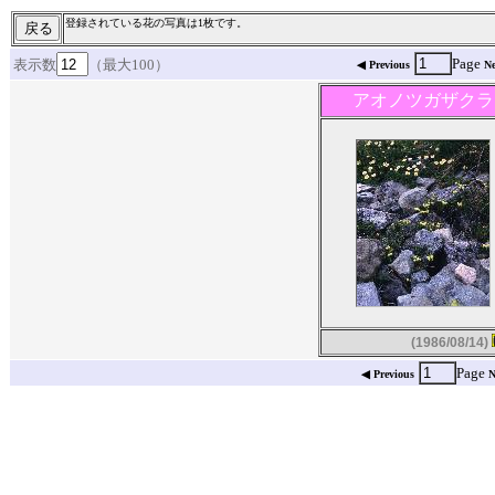
登録されている花の写真は1枚です。
Page
表示数
（最大100）
◀ Previous
Ne
アオノツガザクラ
(1986/08/14)
Page
◀ Previous
N