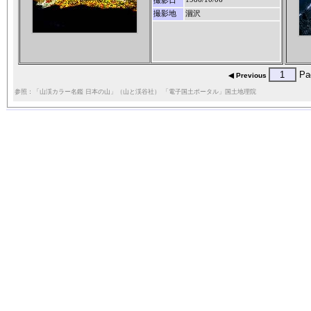
撮影日
撮影地
涸沢
Pa
◀ Previous
参照：「山渓カラー名鑑 日本の山」（山と渓谷社） 「電子国土ポータル」国土地理院