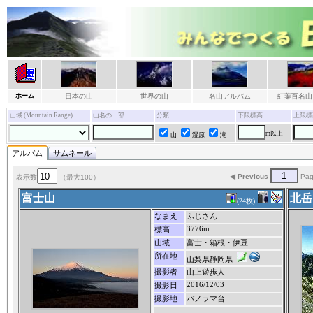
ホーム
日本の山
世界の山
名山アルバム
紅葉百名山
山域 (Mountain Range)
山名の一部
分類
下限標高
上限標
m以上
山
湿原
滝
アルバム
サムネール
◀ Previous
Pa
表示数
（最大100）
富士山
北岳
(24枚)
なまえ
ふじさん
3776m
標高
山域
富士・箱根・伊豆
所在地
山梨県静岡県
撮影者
山上遊歩人
2016/12/03
撮影日
撮影地
パノラマ台