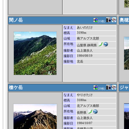
間ノ岳
奥穂
(15枚)
なまえ
あいのだけ
3190m
標高
山域
南アルプス北部
所在地
山梨県 静岡県
撮影者
山上遊歩人
1984/08/19
撮影日
撮影地
北岳
槍ケ岳
ジャ
(29枚)
なまえ
やりがたけ
3180m
標高
山域
北アルプス南部
所在地
長野県
撮影者
山上遊歩人
1984/10/07
撮影日
撮影地
北穂高山頂