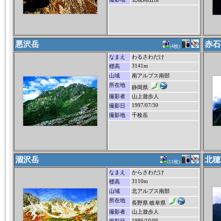
悪沢岳
赤石
(4枚)
なまえ
わるさわだけ
3141m
標高
山域
南アルプス南部
所在地
静岡県
撮影者
山上遊歩人
1997/07/30
撮影日
撮影地
千枚岳
涸沢岳
北穂
(11枚)
なまえ
からさわだけ
3110m
標高
山域
北アルプス南部
所在地
長野県 岐阜県
撮影者
山上遊歩人
1986/10/06